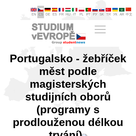
EN
CS
DE
ES
FR
HU
IT
PL
PT
РУ
SK
TR
УК
AR
中文
Portugalsko - žebříček
měst podle
magisterských
studijních oborů
(programy s
prodlouženou délkou
trvání)